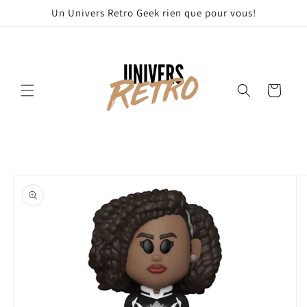
et
Un Univers Retro Geek rien que pour vous!
passer
au
contenu
Panier
Passer aux
informations
produits