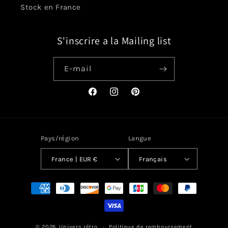
Stock en France
S'inscrire a la Mailing list
E-mail
Facebook
Instagram
Pinterest
Pays/région
Langue
France | EUR €
Français
Moyens
de
paiement
© 2026,
Univers rétro
Politique de remboursement