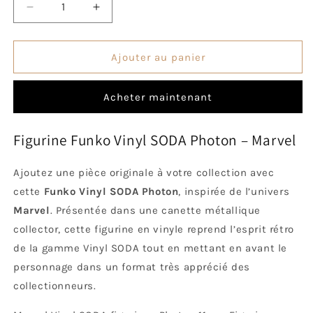
Réduire
Augmenter
la
la
quantité
quantité
de
de
Ajouter au panier
Vinyl
Vinyl
SODA
SODA
Acheter maintenant
Photon
Photon
Figurine Funko Vinyl SODA Photon – Marvel
Ajoutez une pièce originale à votre collection avec
cette
Funko Vinyl SODA Photon
, inspirée de l’univers
Marvel
. Présentée dans une canette métallique
collector, cette figurine en vinyle reprend l’esprit rétro
de la gamme Vinyl SODA tout en mettant en avant le
personnage dans un format très apprécié des
collectionneurs.