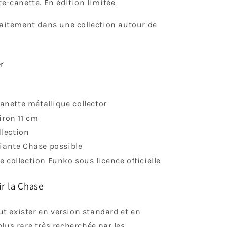
te-canette. En édition limitée
rfaitement dans une collection autour de
r
nette métallique collector
iron 11 cm
lection
riante Chase possible
 collection Funko sous licence officielle
ir la Chase
 exister en version standard et en
plus rare très recherchée par les