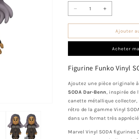
Réduire
Augmenter
la
la
quantité
quantité
de
de
Ajouter a
Vinyl
Vinyl
SODA
SODA
Acheter ma
Dar-
Dar-
Benn
Benn
Figurine Funko Vinyl 
Ajoutez une pièce originale à
SODA Dar-Benn
, inspirée de 
canette métallique collector, 
rétro de la gamme Vinyl SOD
dans un format très apprécié
Marvel Vinyl SODA figurines D