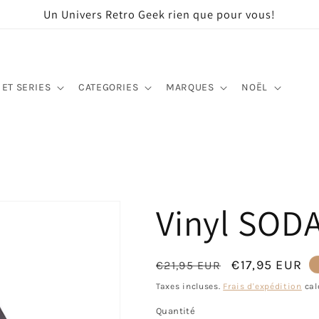
Un Univers Retro Geek rien que pour vous!
 ET SERIES
CATEGORIES
MARQUES
NOËL
Vinyl SOD
Prix
Prix
€17,95 EUR
€21,95 EUR
habituel
promotionne
Taxes incluses.
Frais d'expédition
cal
Quantité
Quantité