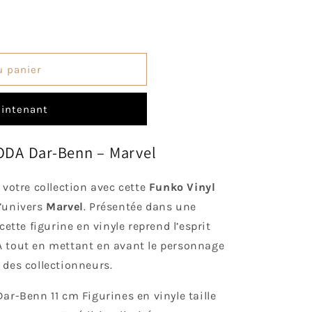
o
n
u panier
intenant
SODA Dar-Benn – Marvel
 votre collection avec cette
Funko Vinyl
l’univers
Marvel
. Présentée dans une
cette figurine en vinyle reprend l’esprit
A tout en mettant en avant le personnage
 des collectionneurs.
ar-Benn 11 cm Figurines en vinyle taille