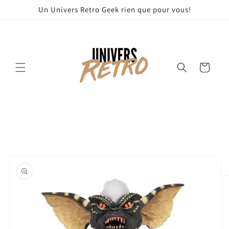
et
Un Univers Retro Geek rien que pour vous!
passer
au
contenu
Panier
Passer aux
informations
produits