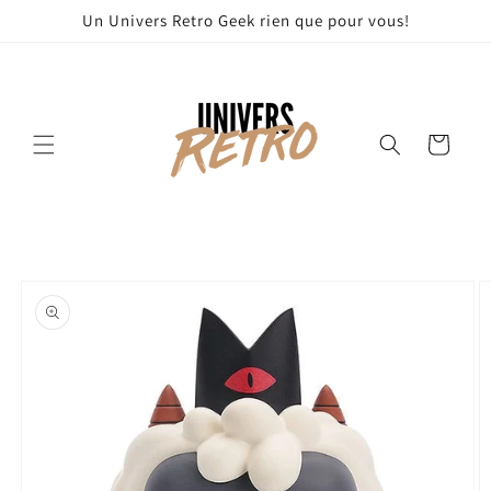
et
Un Univers Retro Geek rien que pour vous!
passer
au
contenu
Panier
Passer aux
informations
produits