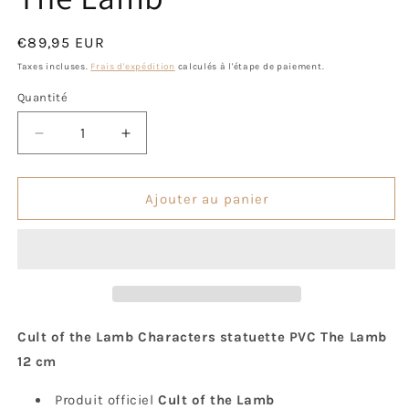
fenêtre
f
modale
m
Prix
€89,95 EUR
habituel
Taxes incluses.
Frais d'expédition
calculés à l'étape de paiement.
Quantité
Quantité
Réduire
Augmenter
la
la
quantité
quantité
de
de
Ajouter au panier
The
The
Lamb
Lamb
Cult of the Lamb Characters statuette PVC The Lamb
12 cm
Produit officiel
Cult of the Lamb