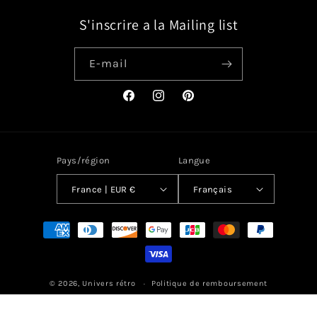
S'inscrire a la Mailing list
E-mail
Facebook
Instagram
Pinterest
Pays/région
Langue
France | EUR €
Français
Moyens
de
paiement
© 2026,
Univers rétro
Politique de remboursement
Politique de confidentialité
Conditions d’utilisation