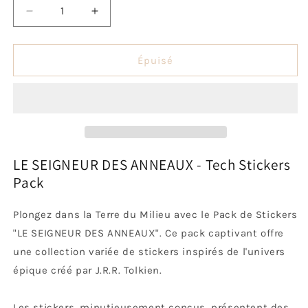
Réduire
Augmenter
la
la
quantité
quantité
de
de
Épuisé
Tech
Tech
Stickers
Stickers
Pack
Pack
Le
Le
Seigneur
Seigneur
des
des
Anneaux
Anneaux
LE SEIGNEUR DES ANNEAUX - Tech Stickers
Pack
Plongez dans la Terre du Milieu avec le Pack de Stickers
"LE SEIGNEUR DES ANNEAUX". Ce pack captivant offre
une collection variée de stickers inspirés de l'univers
épique créé par J.R.R. Tolkien.
Les stickers, minutieusement conçus, présentent des