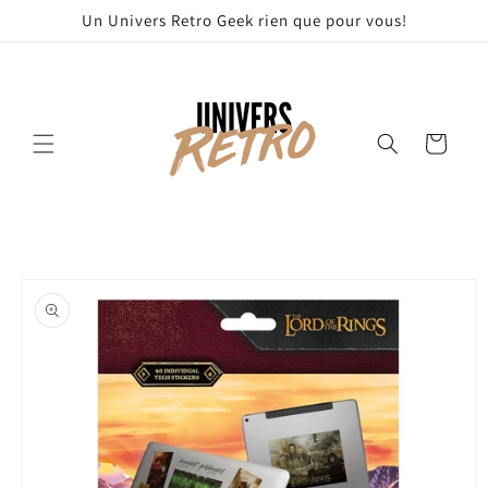
et
Un Univers Retro Geek rien que pour vous!
passer
au
contenu
Panier
Passer aux
informations
produits