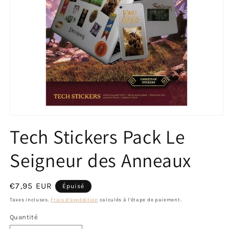
Ouvrir
le
Tech Stickers Pack Le
média
1
dans
Seigneur des Anneaux
une
fenêtre
modale
Prix
€7,95 EUR
Épuisé
habituel
Taxes incluses.
Frais d'expédition
calculés à l'étape de paiement.
Quantité
Quantité