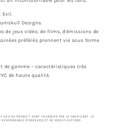
est un incontournable pour les fans.
 Evil.
Numskull Designs.
 de jeux vidéo, de films, d'émissions de
ssinées préférés prennent vie sous forme
ut de gamme – caractéristiques très
PVC de haute qualité.
TIVES AU PRODUIT SONT FOURNIES PAR LE FABRICANT. LE
 RESPONSABLE D'ERREURS ET DE MODIFICATIONS