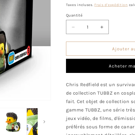
habituel
Taxes incluses.
Frais d'expédition
cal
Quantité
Quantité
Réduire
Augmenter
la
la
quantité
quantité
de
de
Ajouter a
Canard
Canard
Chris
Chris
Acheter ma
Redfield
Redfield
(Boxed
(Boxed
Edition)
Edition)
Chris Redfield est un surviva
de collection TUBBZ en cosplay 
fait. Cet objet de collection s
gamme TUBBZ, une série très
jeux vidéo, de films, d'émissi
préférés sous forme de canar