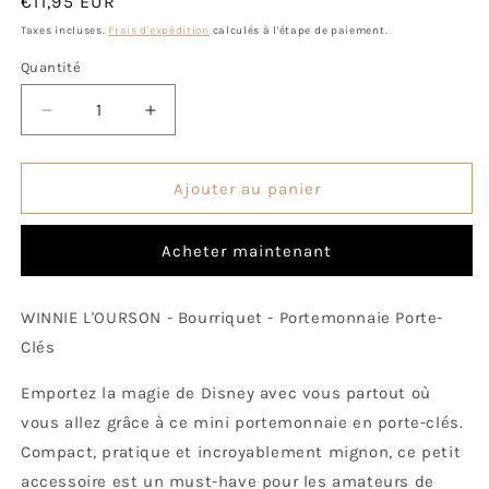
Prix
€11,95 EUR
habituel
Taxes incluses.
Frais d'expédition
calculés à l'étape de paiement.
Quantité
Quantité
Réduire
Augmenter
la
la
quantité
quantité
de
de
Ajouter au panier
Porte-
Porte-
monnaie
monnaie
Acheter maintenant
Porte-
Porte-
Clés
Clés
Winnie
Winnie
WINNIE L'OURSON - Bourriquet - Portemonnaie Porte-
l
l
Clés
´Ourson
´Ourson
-
-
Emportez la magie de Disney avec vous partout où
Bourriquet
Bourriquet
vous allez grâce à ce mini portemonnaie en porte-clés.
Compact, pratique et incroyablement mignon, ce petit
accessoire est un must-have pour les amateurs de