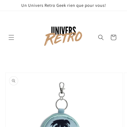
et
Un Univers Retro Geek rien que pour vous!
passer
au
contenu
Panier
Passer aux
informations
produits