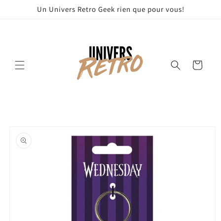
et
Un Univers Retro Geek rien que pour vous!
passer
au
contenu
Panier
Passer aux
informations
produits