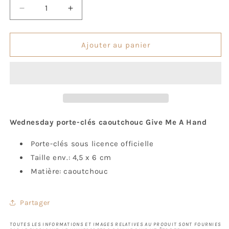
Réduire
Augmenter
la
la
quantité
quantité
de
de
Ajouter au panier
Porte-
Porte-
Clés
Clés
Wednesday
Wednesday
-
-
la
la
Chose
Chose
Wednesday porte-clés caoutchouc Give Me A Hand
Porte-clés sous licence officielle
Taille env.: 4,5 x 6 cm
Matière: caoutchouc
Partager
TOUTES LES INFORMATIONS ET IMAGES RELATIVES AU PRODUIT SONT FOURNIES