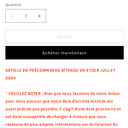
Quantité
Quantité
Réduire
Augmenter
la
la
quantité
quantité
de
de
Épuisé
Temari
Temari
-
-
Acheter maintenant
PRECOMMANDE*
PRECOMMANDE*
ARTICLE EN PRÉCOMMANDE ATTENDU EN STOCK JUILLET
2024
* VEUILLEZ NOTER : Bien que nous fassions de notre mieux
pour nous assurer que notre date d'arrivée estimée est
aussi précise que possible, il s'agit d'une date provisoire et
est donc susceptible de changer à mesure que nous
recevons de plus amples informations sur la livraison du