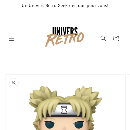
et
Un Univers Retro Geek rien que pour vous!
passer
au
contenu
Panier
Passer aux
informations
produits