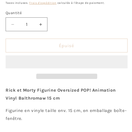
habituel
promotionnel
Taxes incluses.
Frais d'expédition
calculés à l'étape de paiement.
Quantité
Quantité
Réduire
Augmenter
la
la
quantité
quantité
de
de
Épuisé
Pop!
Pop!
Balthromaw
Balthromaw
Rick et Morty Figurine Oversized POP! Animation
Vinyl Balthromaw 15 cm
Figurine en vinyle taille env. 15 cm, en emballage boîte-
fenêtre.