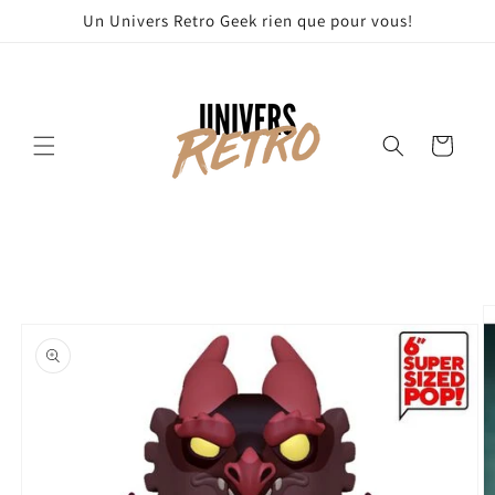
et
Un Univers Retro Geek rien que pour vous!
passer
au
contenu
Panier
Passer aux
informations
produits