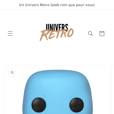
et
Un Univers Retro Geek rien que pour vous!
passer
au
contenu
Panier
Passer aux
informations
produits