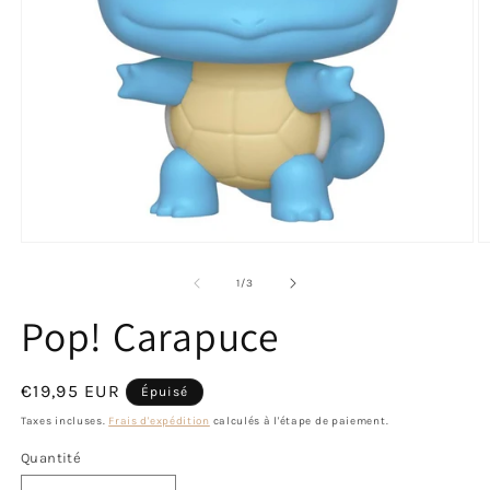
Ouvrir
O
le
le
média
m
de
1
/
3
1
2
dans
d
Pop! Carapuce
une
u
fenêtre
f
modale
m
Prix
€19,95 EUR
Épuisé
habituel
Taxes incluses.
Frais d'expédition
calculés à l'étape de paiement.
Quantité
Quantité