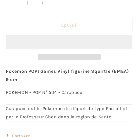
Réduire
Augmenter
la
la
quantité
quantité
de
de
Épuisé
Pop!
Pop!
Carapuce
Carapuce
Pokemon POP! Games Vinyl figurine Squirtle (EMEA)
9 cm
POKEMON - POP N° 504 - Carapuce
Carapuce est le Pokémon de départ de type Eau offert
par le Professeur Chen dans la région de Kanto.
Partager