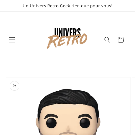
et
Un Univers Retro Geek rien que pour vous!
passer
au
contenu
Panier
Passer aux
informations
produits