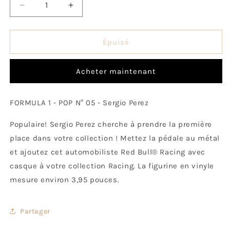
Réduire
Augmenter
la
la
quantité
quantité
de
de
Épuisé
Sergio
Sergio
Perez
Perez
Acheter maintenant
avec
avec
Casque
Casque
FORMULA 1 - POP N° 05 - Sergio Perez
Populaire! Sergio Perez cherche à prendre la première
place dans votre collection ! Mettez la pédale au métal
et ajoutez cet automobiliste Red Bull® Racing avec
casque à votre collection Racing. La figurine en vinyle
mesure environ 3,95 pouces.
Partager