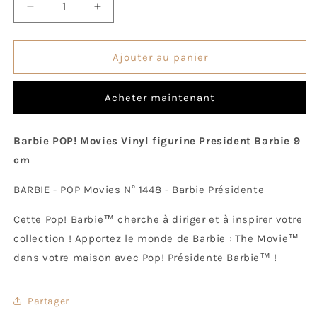
Réduire
Augmenter
la
la
quantité
quantité
de
de
Ajouter au panier
Pop!
Pop!
Barbie
Barbie
Acheter maintenant
Présidente
Présidente
Barbie POP! Movies Vinyl figurine President Barbie 9
cm
BARBIE - POP Movies N° 1448 - Barbie Présidente
Cette Pop! Barbie™ cherche à diriger et à inspirer votre
collection ! Apportez le monde de Barbie : The Movie™
dans votre maison avec Pop! Présidente Barbie™ !
Partager