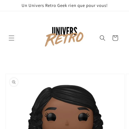
et
Un Univers Retro Geek rien que pour vous!
passer
au
contenu
Panier
Passer aux
informations
produits