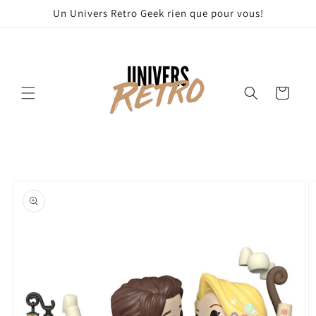
et
Un Univers Retro Geek rien que pour vous!
passer
au
contenu
Panier
Passer aux
informations
produits