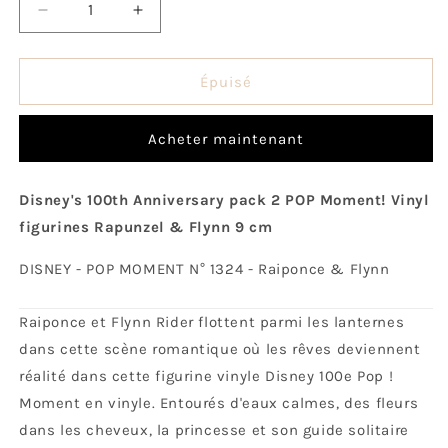
Réduire
Augmenter
la
la
quantité
quantité
de
de
Épuisé
Raiponce
Raiponce
&amp;
&amp;
Acheter maintenant
Flynn
Flynn
Disney's 100th Anniversary pack 2 POP Moment! Vinyl
figurines Rapunzel & Flynn 9 cm
DISNEY - POP MOMENT N° 1324 - Raiponce & Flynn
Raiponce et Flynn Rider flottent parmi les lanternes
dans cette scène romantique où les rêves deviennent
réalité dans cette figurine vinyle Disney 100e Pop !
Moment en vinyle. Entourés d'eaux calmes, des fleurs
dans les cheveux, la princesse et son guide solitaire