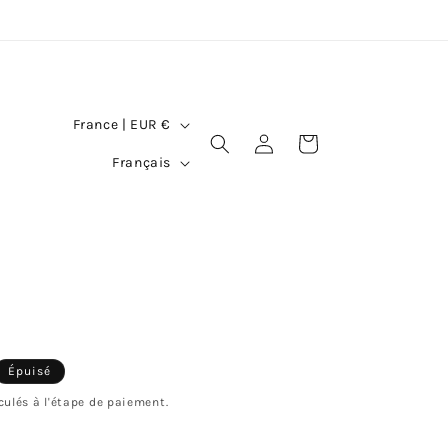
P
France | EUR €
Connexion
Panier
a
L
Français
y
a
s
n
/
g
r
u
é
e
g
Épuisé
l
culés à l'étape de paiement.
i