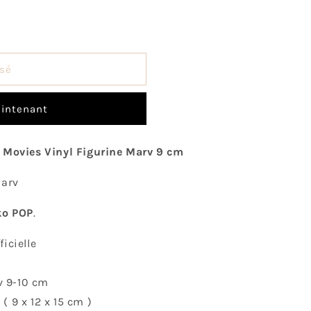
o
n
sé
intenant
! Movies Vinyl Figurine Marv 9 cm
Marv
ko POP
.
icielle
nv 9-10 cm
( 9 x 12 x 15 cm )