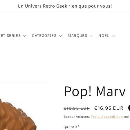
Un Univers Retro Geek rien que pour vous!
 ET SERIES
CATEGORIES
MARQUES
NOËL
Pop! Marv
Prix
Prix
€16,95 EUR
€19,95 EUR
habituel
promotionne
Taxes incluses.
Frais d'expédition
cal
Quantité
Quantité