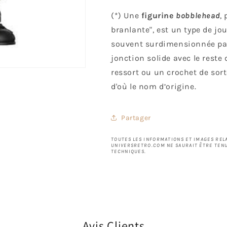
(*) Une
figurine
bobblehead
,
branlante", est un type de jou
souvent surdimensionnée par 
jonction solide avec le reste d
ressort ou un crochet de sorte
d'où le nom d’origine.
Partager
TOUTES LES INFORMATIONS ET IMAGES RELA
UNIVERSRETRO.COM NE SAURAIT ÊTRE TENU
TECHNIQUES.
Avis Clients