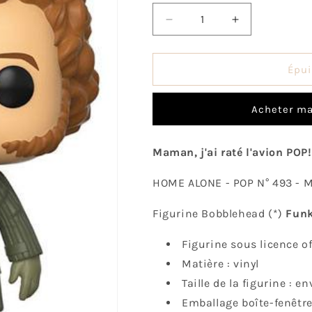
Réduire
Augmenter
la
la
quantité
quantité
de
de
Épui
Pop!
Pop!
Marv
Marv
Acheter ma
Maman, j'ai raté l'avion POP
HOME ALONE - POP N° 493 - 
Figurine Bobblehead (*)
Fun
Figurine sous licence off
Matière : vinyl
Taille de la figurine : e
Emballage boîte-fenêtre 