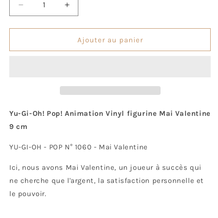
Réduire
Augmenter
la
la
quantité
quantité
de
de
Ajouter au panier
Pop!
Pop!
Mai
Mai
Valentine
Valentine
Yu-Gi-Oh! Pop! Animation Vinyl figurine Mai Valentine
9 cm
YU-GI-OH - POP N° 1060 - Mai Valentine
Ici, nous avons Mai Valentine, un joueur à succès qui
ne cherche que l'argent, la satisfaction personnelle et
le pouvoir.