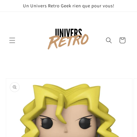
et
Un Univers Retro Geek rien que pour vous!
passer
au
contenu
Panier
Passer aux
informations
produits