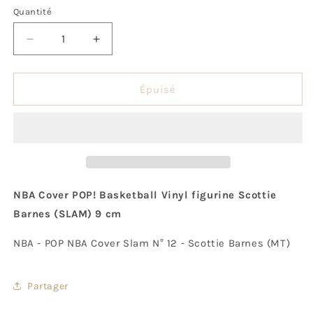
Quantité
Quantité
Réduire
Augmenter
la
la
quantité
quantité
de
de
Épuisé
Scottie
Scottie
Barnes
Barnes
-
-
Pop!
Pop!
Magazine
Magazine
Covers
Covers
NBA Cover POP! Basketball Vinyl figurine Scottie
Barnes (SLAM) 9 cm
NBA - POP NBA Cover Slam N° 12 - Scottie Barnes (MT)
Partager