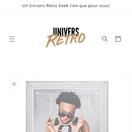
et
Un Univers Retro Geek rien que pour vous!
passer
au
contenu
Panier
Passer aux
informations
produits