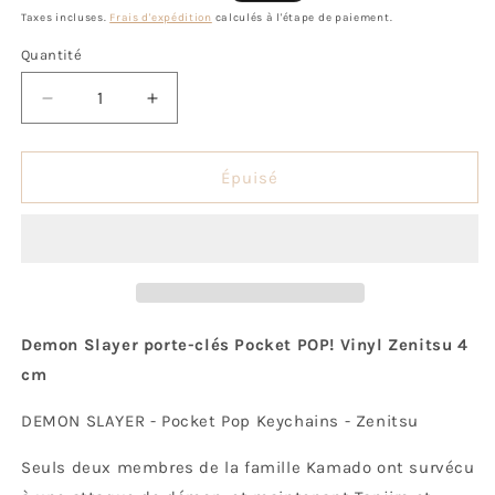
habituel
promotionnel
Taxes incluses.
Frais d'expédition
calculés à l'étape de paiement.
Quantité
Quantité
Réduire
Augmenter
la
la
quantité
quantité
de
de
Épuisé
Pop!
Pop!
Keychain
Keychain
Zenitsu
Zenitsu
Agatsuma
Agatsuma
Demon Slayer porte-clés Pocket POP! Vinyl Zenitsu 4
cm
DEMON SLAYER - Pocket Pop Keychains - Zenitsu
Seuls deux membres de la famille Kamado ont survécu