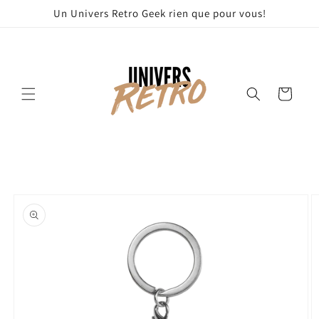
et
Un Univers Retro Geek rien que pour vous!
passer
au
contenu
Panier
Passer aux
informations
produits