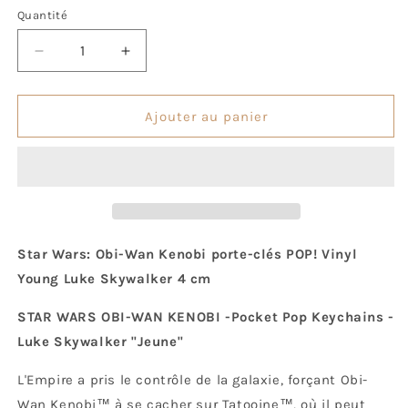
Quantité
Quantité
Réduire
Augmenter
la
la
quantité
quantité
de
de
Ajouter au panier
Pop!
Pop!
Keychain
Keychain
Luke
Luke
Skywalker
Skywalker
Jeune
Jeune
Star Wars: Obi-Wan Kenobi porte-clés POP! Vinyl
Young Luke Skywalker 4 cm
STAR WARS OBI-WAN KENOBI -Pocket Pop Keychains -
Luke Skywalker "Jeune"
L'Empire a pris le contrôle de la galaxie, forçant Obi-
Wan Kenobi™ à se cacher sur Tatooine™, où il peut