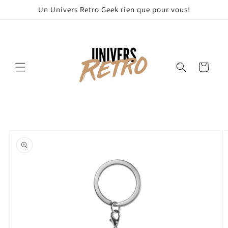
et
Un Univers Retro Geek rien que pour vous!
passer
au
contenu
Panier
Passer aux
informations
produits