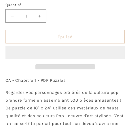
Quantité
Quantité
Réduire
Augmenter
la
la
quantité
quantité
de
de
Épuisé
Puzzle
Puzzle
Pop!
Pop!
CA
CA
-
-
Chapitre
Chapitre
1
1
CA - Chapitre 1 - POP Puzzles
Regardez vos personnages préférés de la culture pop
prendre forme en assemblant 500 pièces amusantes !
Ce puzzle de 18" x 24" utilise des matériaux de haute
qualité et des couleurs Pop ! oeuvre d'art stylisée. C'est
un casse-tête parfait pour tout fan dévoué, avec une