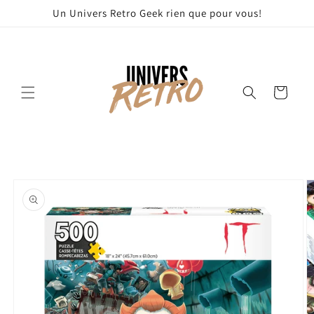
et
Un Univers Retro Geek rien que pour vous!
passer
au
contenu
Panier
Passer aux
informations
produits