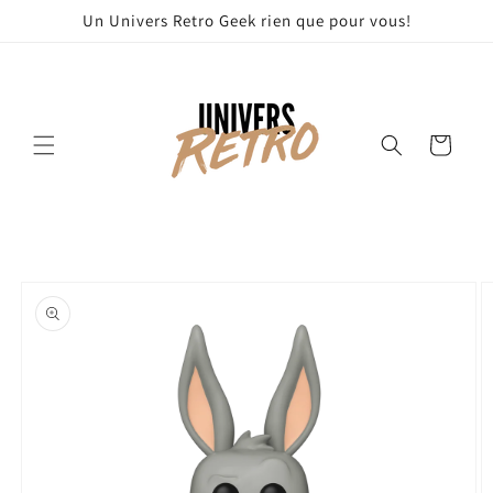
et
Un Univers Retro Geek rien que pour vous!
passer
au
contenu
Panier
Passer aux
informations
produits