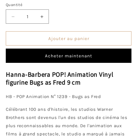
Quantité
Quantité
Réduire
Augmenter
la
la
quantité
quantité
de
de
Ajouter au panier
Pop!
Pop!
Bugs
Bugs
Acheter maintenant
Bunny
Bunny
en
en
Fred
Fred
Hanna-Barbera POP! Animation Vinyl
Jones
Jones
figurine Bugs as Fred 9 cm
HB - POP Animation N° 1239 - Bugs as Fred
Célébrant 100 ans d'histoire, les studios Warner
Brothers sont devenus l'un des studios de cinéma les
plus reconnaissables au monde. De l'animation aux
films à grand spectacle, le studio a marqué à jamais