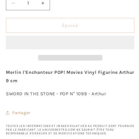
Réduire
Augmenter
la
la
quantité
quantité
de
de
Épuisé
Pop!
Pop!
Arthur
Arthur
Merlin l'Enchanteur POP! Movies Vinyl Figurine Arthur
9 cm
SWORD IN THE STONE - POP N° 1099 - Arthur
Partager
TOUTES LES INFORMATIONS ET IMAGES RELATIVES AU PRODUIT SONT FOURNIES
PAR LE FABRICANT. LE UNIVERSRETRO.COM NE SAURAIT ÊTRE TENU
RESPONSABLE D'ERREURS ET DE MODIFICATIONS TECHNIQUES.