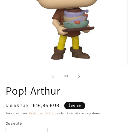
Ouvrir
O
le
le
média
m
de
1
/
3
1
2
dans
d
Pop! Arthur
une
u
fenêtre
f
modale
m
Prix
Prix
€16,95 EUR
€19,95 EUR
Épuisé
habituel
promotionnel
Taxes incluses.
Frais d'expédition
calculés à l'étape de paiement.
Quantité
Quantité