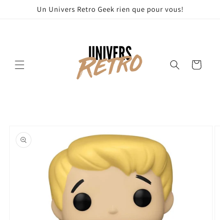
et
Un Univers Retro Geek rien que pour vous!
passer
au
contenu
Panier
Passer aux
informations
produits