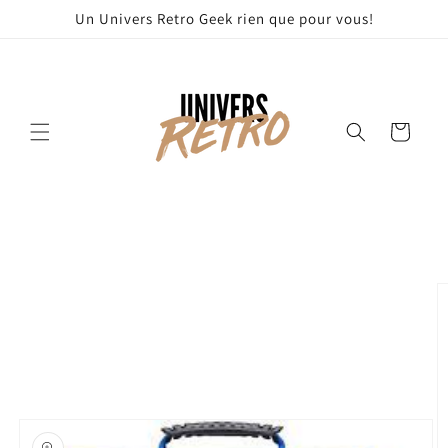
et
Un Univers Retro Geek rien que pour vous!
passer
au
contenu
Panier
Passer aux
informations
produits