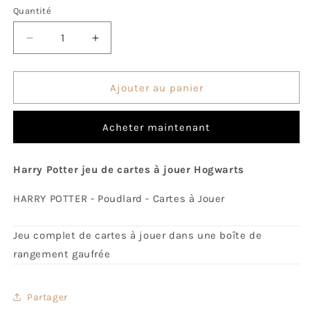
Quantité
Quantité
Réduire
Augmenter
la
la
quantité
quantité
de
de
Ajouter au panier
Cartes
Cartes
à
à
Acheter maintenant
Jouer
Jouer
Harry
Harry
Potter
Potter
Harry Potter jeu de cartes à jouer Hogwarts
-
-
Poudlard
Poudlard
HARRY POTTER - Poudlard - Cartes à Jouer
Jeu complet de cartes à jouer dans une boîte de
rangement gaufrée
Partager