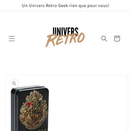
et
Un Univers Retro Geek rien que pour vous!
passer
au
contenu
Panier
Passer aux
informations
produits