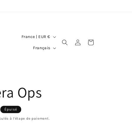
P
France | EUR €
Connexion
Panier
a
L
Français
y
a
s
n
/
g
era Ops
r
u
é
e
g
Épuisé
l
culés à l'étape de paiement.
i