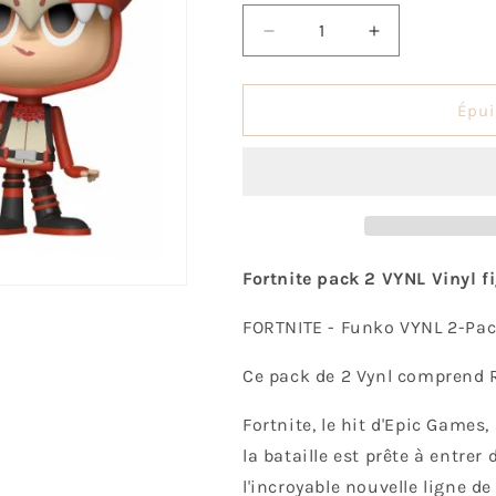
Réduire
Augmenter
la
la
quantité
quantité
de
de
Épui
Rex
Rex
&amp;
&amp;
Tricera
Tricera
Ops
Ops
Fortnite pack 2 VYNL Vinyl f
FORTNITE - Funko VYNL 2-Pac
Ce pack de 2 Vynl comprend Re
Fortnite, le hit d'Epic Games
la bataille est prête à entre
l'incroyable nouvelle ligne de