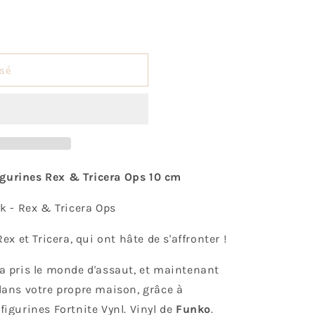
o
n
sé
igurines Rex & Tricera Ops 10 cm
k - Rex & Tricera Ops
x et Tricera, qui ont hâte de s'affronter !
, a pris le monde d'assaut, et maintenant
r dans votre propre maison, grâce à
 figurines Fortnite Vynl. Vinyl de
Funko
.