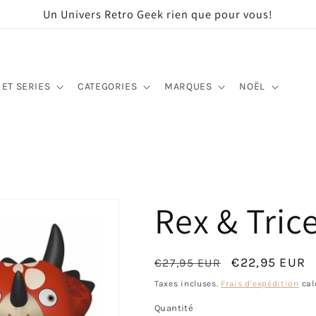
Un Univers Retro Geek rien que pour vous!
 ET SERIES
CATEGORIES
MARQUES
NOËL
Rex & Tric
Prix
Prix
€22,95 EUR
€27,95 EUR
habituel
promotionne
Taxes incluses.
Frais d'expédition
cal
Quantité
Quantité