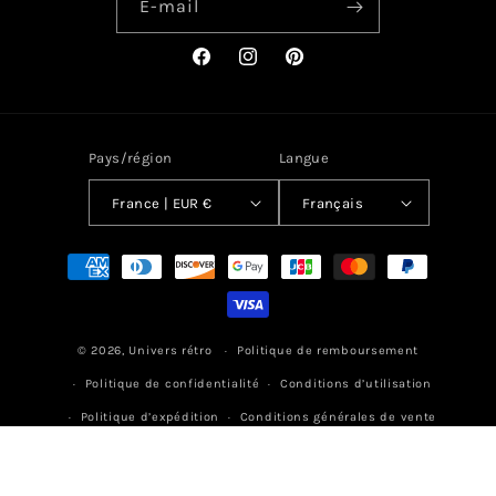
E-mail
Facebook
Instagram
Pinterest
Pays/région
Langue
France | EUR €
Français
Moyens
de
paiement
© 2026,
Univers rétro
Politique de remboursement
Politique de confidentialité
Conditions d’utilisation
Politique d’expédition
Conditions générales de vente
Mentions légales
Coordonnées