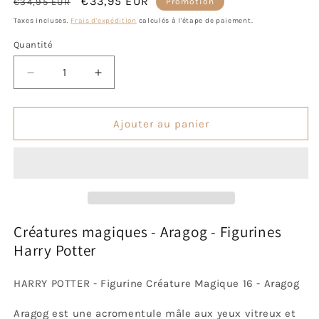
Prix
Prix
€33,95 EUR
€34,95 EUR
Promotion
habituel
promotionnel
Taxes incluses.
Frais d'expédition
calculés à l'étape de paiement.
Quantité
Quantité
Réduire
Augmenter
la
la
quantité
quantité
de
de
Ajouter au panier
Figurines
Figurines
Harry
Harry
Potter
Potter
-
-
Créatures
Créatures
magiques
magiques
-
-
Créatures magiques - Aragog - Figurines
Aragog
Aragog
Harry Potter
HARRY POTTER - Figurine Créature Magique 16 - Aragog
Aragog est une acromentule mâle aux yeux vitreux et