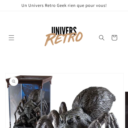
et
Un Univers Retro Geek rien que pour vous!
passer
au
contenu
Panier
Passer aux
informations
produits