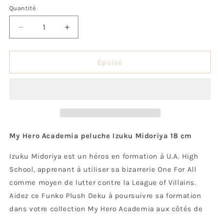
Quantité
Quantité
Réduire
Augmenter
la
la
quantité
quantité
de
de
Épuisé
Peluche
Peluche
My
My
Hero
Hero
Academia
Academia
-
-
Deku
Deku
My Hero Academia peluche Izuku Midoriya 18 cm
Izuku Midoriya est un héros en formation à U.A. High
School, apprenant à utiliser sa bizarrerie One For All
comme moyen de lutter contre la League of Villains.
Aidez ce Funko Plush Deku à poursuivre sa formation
dans votre collection My Hero Academia aux côtés de