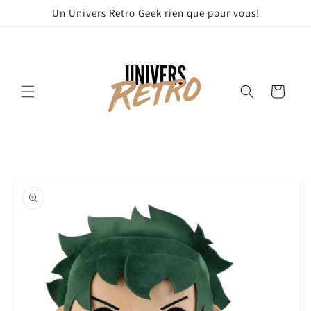
et
Un Univers Retro Geek rien que pour vous!
passer
au
contenu
Panier
Passer aux
informations
produits