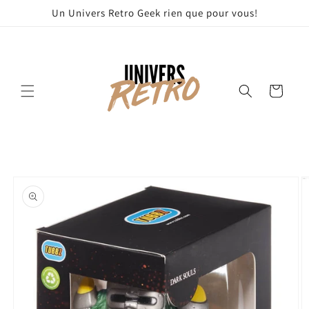
et
Un Univers Retro Geek rien que pour vous!
passer
au
contenu
Panier
Passer aux
informations
produits