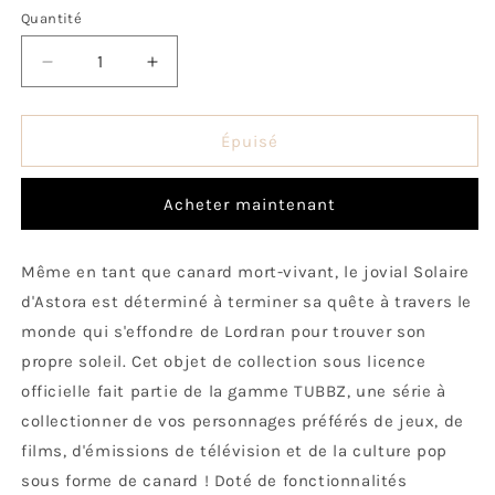
Quantité
Quantité
Réduire
Augmenter
la
la
quantité
quantité
de
de
Épuisé
Canard
Canard
Solaire
Solaire
Acheter maintenant
d&#39;Astora
d&#39;Astora
(Boxed
(Boxed
Edition)
Edition)
Même en tant que canard mort-vivant, le jovial Solaire
d'Astora est déterminé à terminer sa quête à travers le
monde qui s'effondre de Lordran pour trouver son
propre soleil. Cet objet de collection sous licence
officielle fait partie de la gamme TUBBZ, une série à
collectionner de vos personnages préférés de jeux, de
films, d'émissions de télévision et de la culture pop
sous forme de canard ! Doté de fonctionnalités