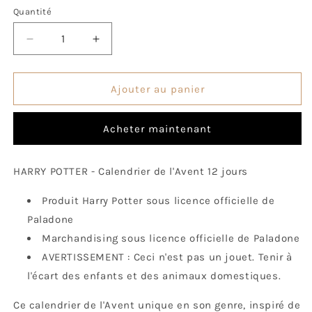
Quantité
Quantité
Réduire
Augmenter
la
la
quantité
quantité
de
de
Ajouter au panier
Calendrier
Calendrier
de
de
Acheter maintenant
l&#39;Avent
l&#39;Avent
Harry
Harry
Potter
Potter
HARRY POTTER - Calendrier de l'Avent 12 jours
Produit Harry Potter sous licence officielle de
Paladone
Marchandising sous licence officielle de Paladone
AVERTISSEMENT : Ceci n'est pas un jouet. Tenir à
l'écart des enfants et des animaux domestiques.
Ce calendrier de l'Avent unique en son genre, inspiré de