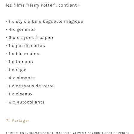
les films "Harry Potter", contient :
- 1 x stylo à bille baguette magique
- 4 x gommes
- 3 x crayons à papier
- 1 x jeu de cartes
- 1 x bloc-notes
- 1 x tampon
- 1 x règle
- 4 x aimants
- 1 x dessous de verre
- 1 x ciseaux
- 6 x autocollants
Partager
TOUTES LES INFORMATIONS ET IMAGES RELATIVES AU PRODUIT SONT FOURNIES