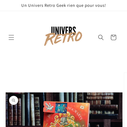
et
Un Univers Retro Geek rien que pour vous!
passer
au
contenu
Panier
Passer aux
informations
produits