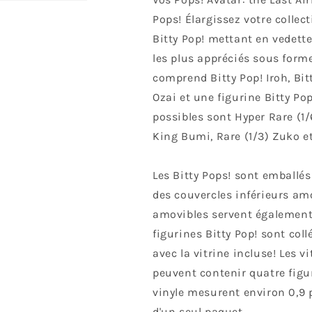
Pack
Pack
Series
Series
Pops! Élargissez votre collec
3
3
Bitty Pop! mettant en vedett
les plus appréciés sous form
comprend Bitty Pop! Iroh, Bitt
Ozai et une figurine Bitty Po
possibles sont Hyper Rare (1/6
King Bumi, Rare (1/3) Zuko et
Les Bitty Pops! sont emballés
des couvercles inférieurs amo
amovibles servent également d
figurines Bitty Pop! sont coll
avec la vitrine incluse! Les v
peuvent contenir quatre figur
vinyle mesurent environ 0,9 
d'un seul paquet.