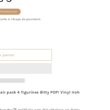
o
n
Promotion
l
culés à l'étape de paiement.
u panier
´air pack 4 figurines Bitty POP! Vinyl Iroh
rbender™ préférés ont été rétrécis en Bitty