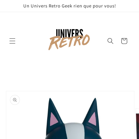
et
Un Univers Retro Geek rien que pour vous!
passer
au
contenu
Panier
Passer aux
informations
produits