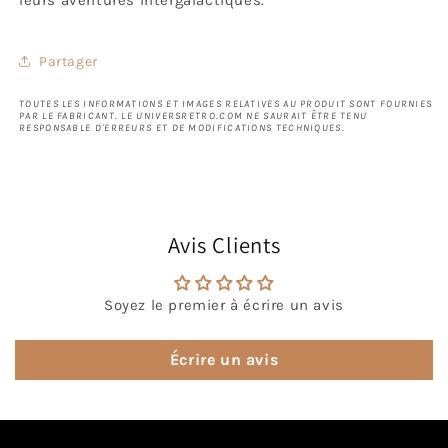
leurs aventures intergalactiques.
Partager
TOUTES LES INFORMATIONS ET IMAGES RELATIVES AU PRODUIT SONT FOURNIES
PAR LE FABRICANT. LE UNIVERSRETRO.COM NE SAURAIT ÊTRE TENU
RESPONSABLE D'ERREURS ET DE MODIFICATIONS TECHNIQUES.
Avis Clients
Soyez le premier à écrire un avis
Écrire un avis